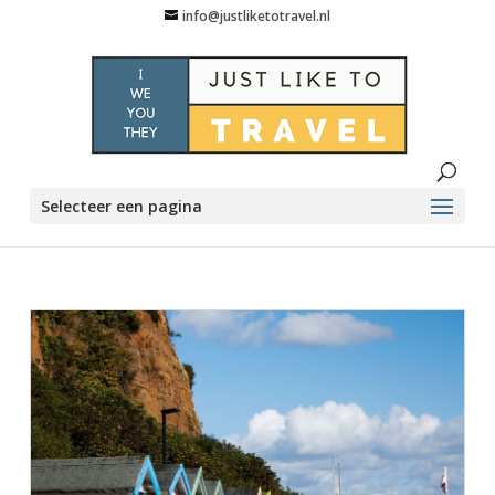
info@justliketotravel.nl
Selecteer een pagina