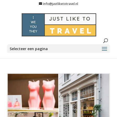
info@justliketotravel.nl
Selecteer een pagina