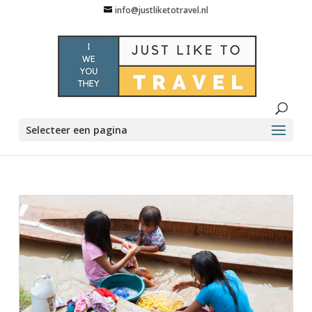
info@justliketotravel.nl
Selecteer een pagina