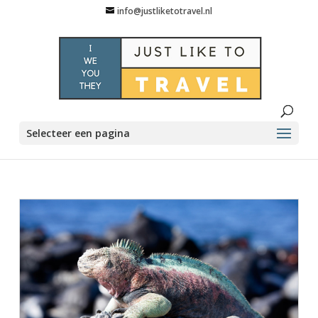
info@justliketotravel.nl
Selecteer een pagina