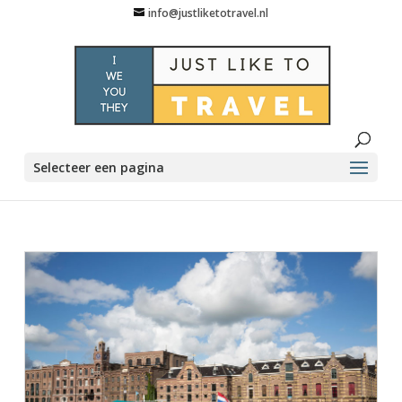
info@justliketotravel.nl
Selecteer een pagina