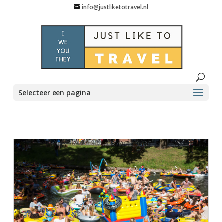
info@justliketotravel.nl
Selecteer een pagina