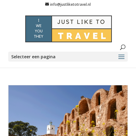
info@justliketotravel.nl
Selecteer een pagina