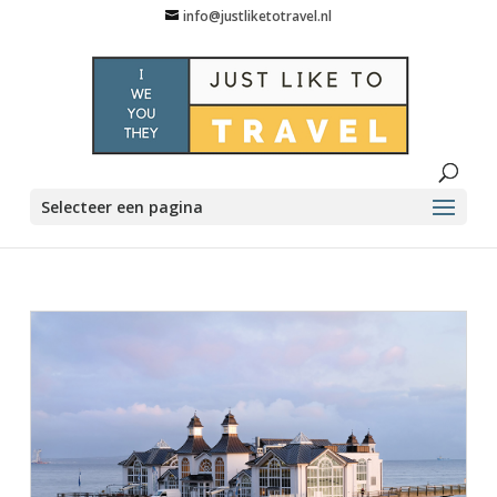
info@justliketotravel.nl
Selecteer een pagina