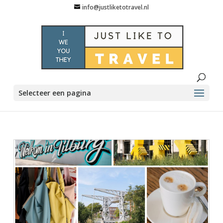
info@justliketotravel.nl
Selecteer een pagina