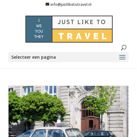
info@justliketotravel.nl
Selecteer een pagina