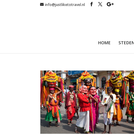
info@justliketotravel.nl
HOME
STEDEN