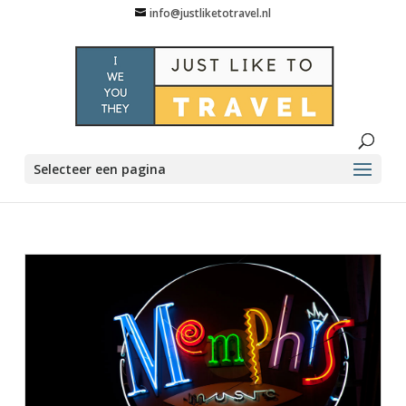
info@justliketotravel.nl
Selecteer een pagina