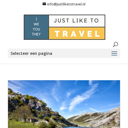
info@justliketotravel.nl
Selecteer een pagina