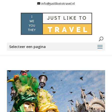
info@justliketotravel.nl
Selecteer een pagina