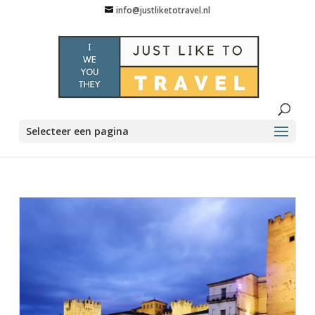
info@justliketotravel.nl
Selecteer een pagina