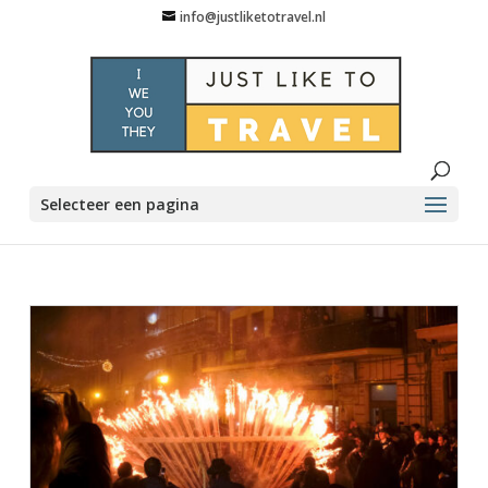
info@justliketotravel.nl
Selecteer een pagina