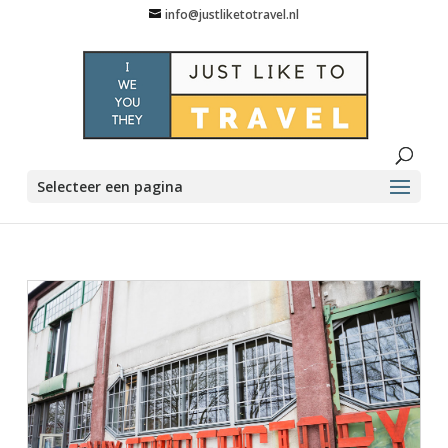
info@justliketotravel.nl
Selecteer een pagina