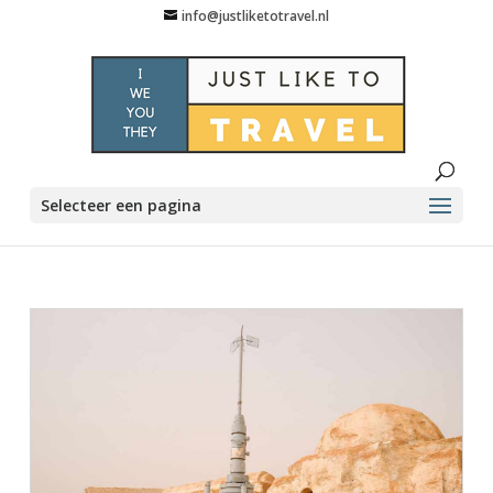
info@justliketotravel.nl
Selecteer een pagina