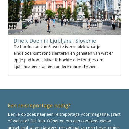
Drie x Doen in Ljubljana, Slovenie
De hoofdstad van Slovenie is zo’n plek waar je
eindeloos kunt rond slenteren en genieten van wat er
op je pad komt. Maar ik boekte drie tourtjes om
Ljubljana eens op een andere manier te zien.
Een reisreportage nodig?
Ben je op zoek naar een reisreportage voor magazine, krant
of website? Dat kan. Of het nu om een compleet nieuw
artikel gaat of een bewerkt reisverhaal van een bestemming