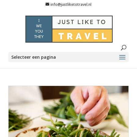
info@justliketotravel.nl
Selecteer een pagina