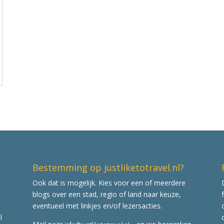
Bestemming op justliketotravel.nl?
Ook dat is mogelijk. Kies voor een of meerdere
blogs over een stad, regio of land naar keuze,
eventueel met linkjes en/of lezersacties.
l