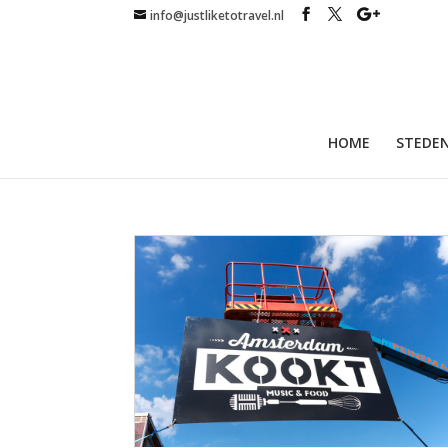
info@justliketotravel.nl
HOME
STEDEN