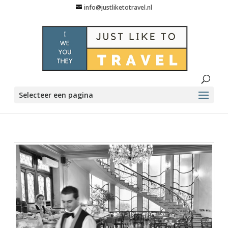
info@justliketotravel.nl
Selecteer een pagina