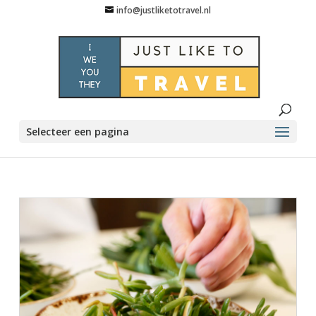
info@justliketotravel.nl
Selecteer een pagina