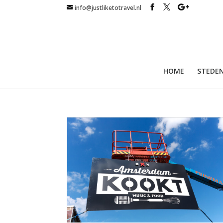
info@justliketotravel.nl
HOME
STEDEN