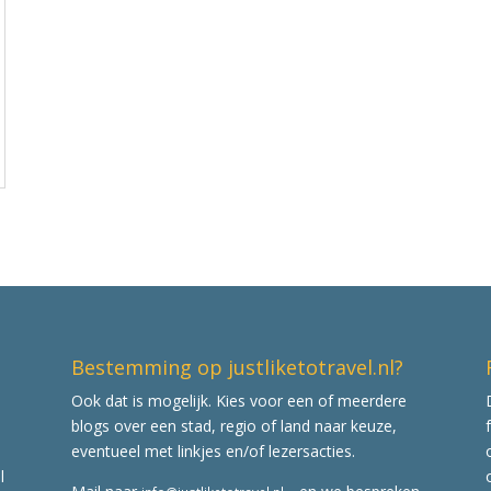
Bestemming op justliketotravel.nl?
Ook dat is mogelijk. Kies voor een of meerdere
blogs over een stad, regio of land naar keuze,
eventueel met linkjes en/of lezersacties.
l