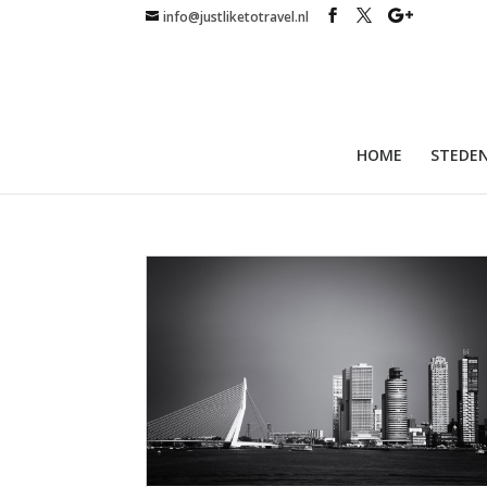
info@justliketotravel.nl
HOME
STEDEN