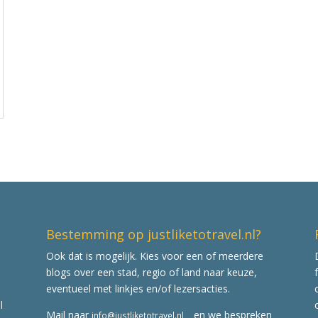
Bestemming op justliketotravel.nl?
Ook dat is mogelijk. Kies voor een of meerdere
blogs over een stad, regio of land naar keuze,
eventueel met linkjes en/of lezersacties.
l
Mail naar
en we bespreken
info@justliketotravel.nl