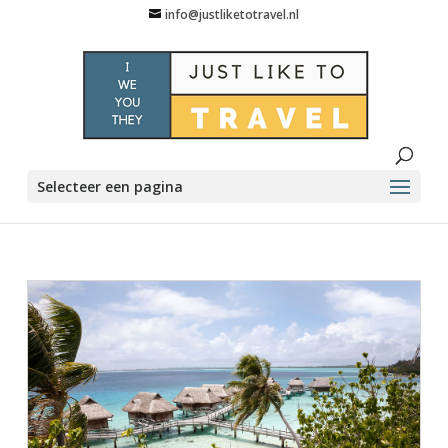
info@justliketotravel.nl
Selecteer een pagina