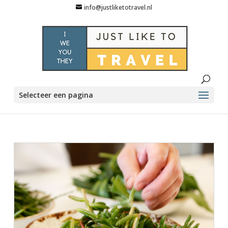
info@justliketotravel.nl
Selecteer een pagina