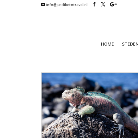
info@justliketotravel.nl
HOME
STEDEN