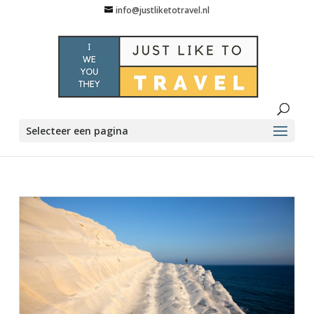
info@justliketotravel.nl
Selecteer een pagina