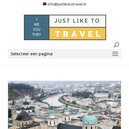
info@justliketotravel.nl
Selecteer een pagina