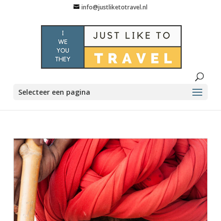
info@justliketotravel.nl
Selecteer een pagina