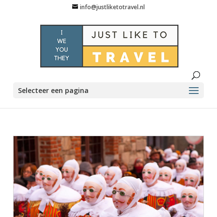
info@justliketotravel.nl
Selecteer een pagina