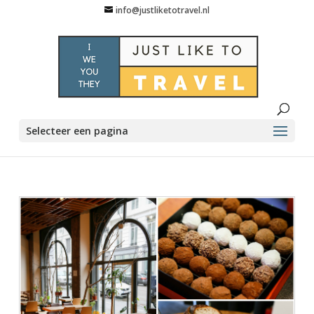
info@justliketotravel.nl
Selecteer een pagina