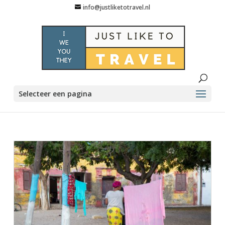
info@justliketotravel.nl
Selecteer een pagina