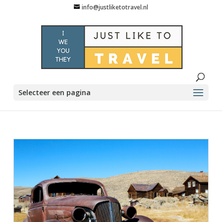
info@justliketotravel.nl
Selecteer een pagina