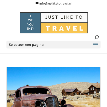
info@justliketotravel.nl
Selecteer een pagina