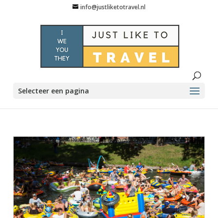
info@justliketotravel.nl
Selecteer een pagina