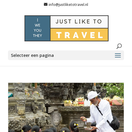
info@justliketotravel.nl
Selecteer een pagina