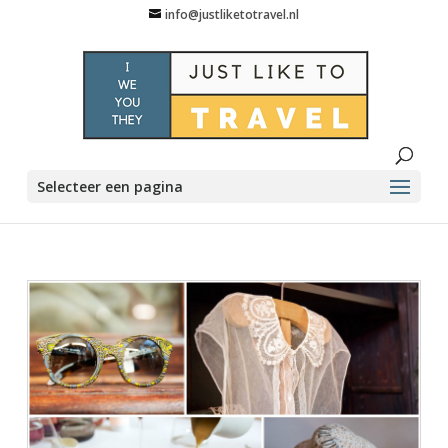
info@justliketotravel.nl
Selecteer een pagina