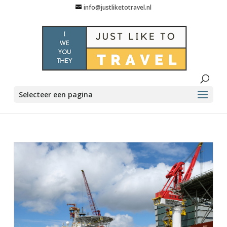
info@justliketotravel.nl
Selecteer een pagina