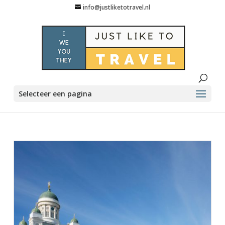
info@justliketotravel.nl
Selecteer een pagina