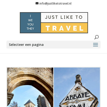
info@justliketotravel.nl
Selecteer een pagina