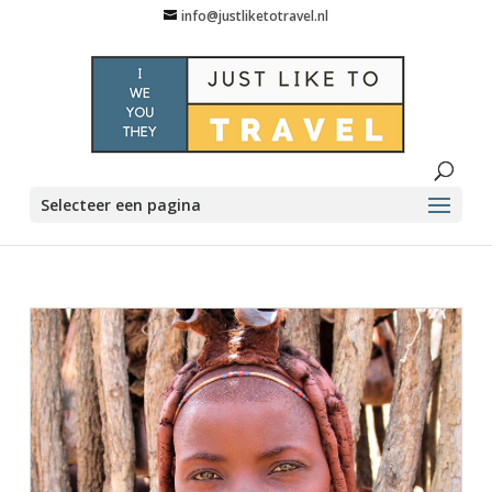
info@justliketotravel.nl
Selecteer een pagina