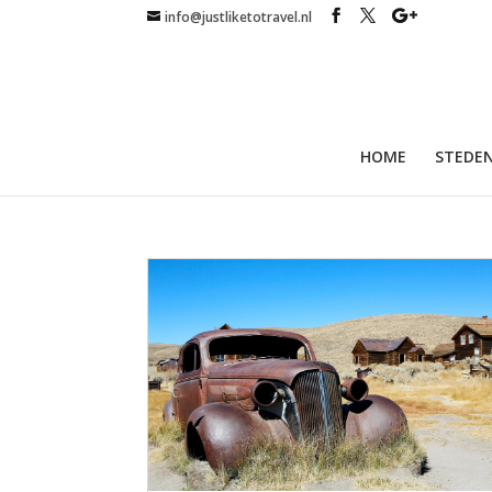
info@justliketotravel.nl
HOME
STEDEN