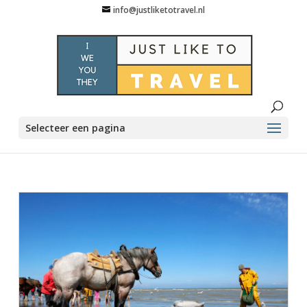
info@justliketotravel.nl
Selecteer een pagina