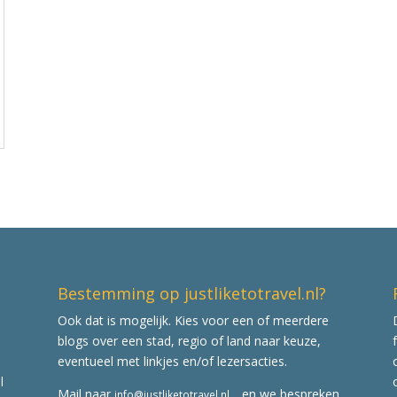
Bestemming op justliketotravel.nl?
Ook dat is mogelijk. Kies voor een of meerdere
blogs over een stad, regio of land naar keuze,
eventueel met linkjes en/of lezersacties.
l
Mail naar
en we bespreken
info@justliketotravel.nl