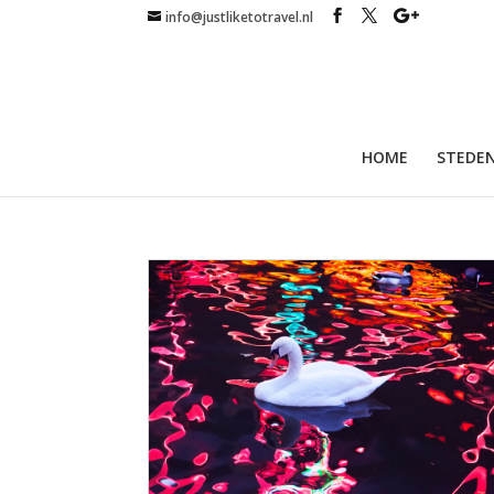
info@justliketotravel.nl
HOME
STEDEN