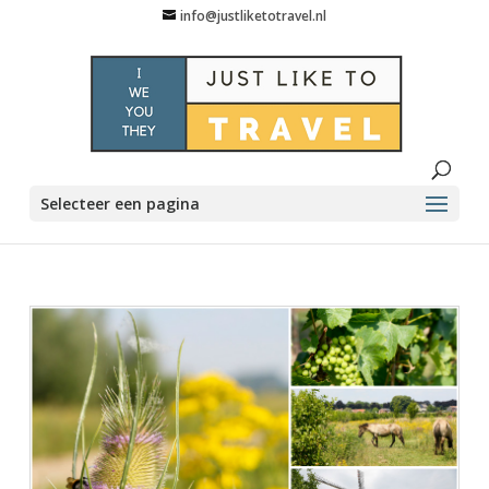
info@justliketotravel.nl
Selecteer een pagina