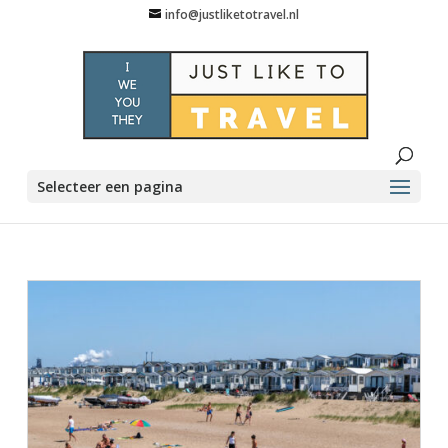
info@justliketotravel.nl
Selecteer een pagina