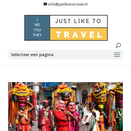
info@justliketotravel.nl
Selecteer een pagina