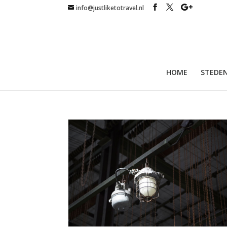
info@justliketotravel.nl
HOME
STEDEN