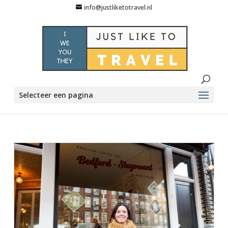
info@justliketotravel.nl
Selecteer een pagina